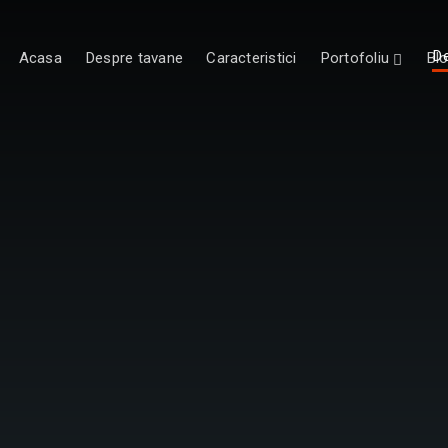
De
Acasa
Despre tavane
Caracteristici
Portofoliu
Bl