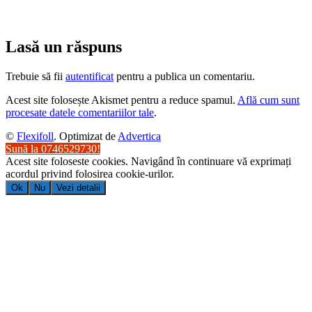
Lasă un răspuns
Trebuie să fii
autentificat
pentru a publica un comentariu.
Acest site folosește Akismet pentru a reduce spamul.
Află cum sunt
procesate datele comentariilor tale
.
©
Flexifoll
. Optimizat de
Advertica
Sună la 0746529730!
Acest site foloseste cookies. Navigând în continuare vă exprimați
acordul privind folosirea cookie-urilor.
Ok
Nu
Vezi detalii