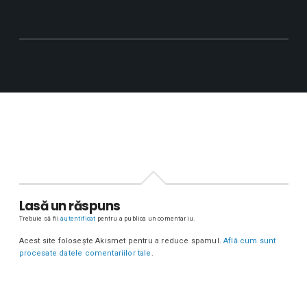
Lasă un răspuns
Trebuie să fii
autentificat
pentru a publica un comentariu.
Acest site folosește Akismet pentru a reduce spamul.
Află cum sunt
procesate datele comentariilor tale
.