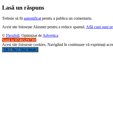
Lasă un răspuns
Trebuie să fii
autentificat
pentru a publica un comentariu.
Acest site folosește Akismet pentru a reduce spamul.
Află cum sunt pro
©
Flexifoll
. Optimizat de
Advertica
Sună la 0746529730!
Acest site foloseste cookies. Navigând în continuare vă exprimați acord
Ok
Nu
Vezi detalii