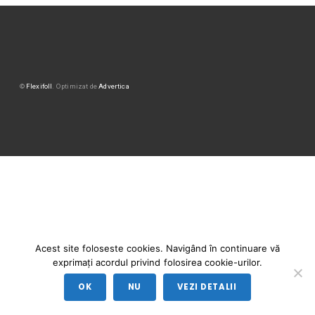
©
Flexifoll
. Optimizat de
Advertica
Acest site foloseste cookies. Navigând în continuare vă
exprimați acordul privind folosirea cookie-urilor.
OK
NU
VEZI DETALII
Sună la 0746529730!