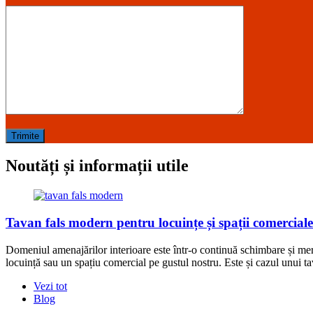
Noutăți și informații utile
Tavan fals modern pentru locuințe și spații comerciale
Domeniul amenajărilor interioare este într-o continuă schimbare și mere
locuință sau un spațiu comercial pe gustul nostru. Este și cazul unui t
Vezi tot
Blog