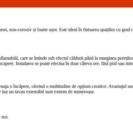
meni, non-coroziv și foarte ușor. Este ideal în finisarea spațiilor cu grad
amabilă, care se întinde sub efectul căldurii până la marginea pereților,
apere. Instalarea se poate efectua în doar câteva ore, fără praf sau miros
aja o încăpere, oferind o multitudine de opțiuni creative. Avantajul unui 
ate lua un tavan extensibil sunt extrem de numeroase.
 noi.