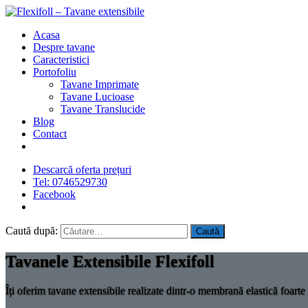
Acasa
Despre tavane
Caracteristici
Portofoliu
Tavane Imprimate
Tavane Lucioase
Tavane Translucide
Blog
Contact
Descarcă oferta prețuri
Tel: 0746529730
Facebook
Caută după:
Tavanele Extensibile Flexifoll
Îți oferim tavane extensibile realizate dintr-o membrană elastică foarte 