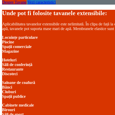
Despre Tavane
Vezi caracteristici
Unde pot fi folosite tavanele extensibile:
Aplicabilitatea tavanelor extensibile este nelimitată. În clipa de față la
apă, tavanele pot suporta mase mari de apă. Membranele elastice sunt fo
Locuințe particulare
Piscine
Spații comerciale
Magazine
Hoteluri
Săli de conferință
Restaurante
Discoteci
Saloane de coafură
Bănci
Cluburi
Spații publice
Cabinete medicale
Birouri
Săli de sport