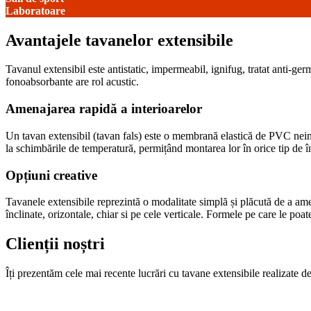
Laboratoare
Avantajele tavanelor extensibile
Tavanul extensibil este antistatic, impermeabil, ignifug, tratat anti-ger
fonoabsorbante are rol acustic.
Amenajarea rapidă a interioarelor
Un tavan extensibil (tavan fals) este o membrană elastică de PVC neinfl
la schimbările de temperatură, permițând montarea lor în orice tip de înc
Opțiuni creative
Tavanele extensibile reprezintă o modalitate simplă și plăcută de a amen
înclinate, orizontale, chiar si pe cele verticale. Formele pe care le po
Clienții noștri
Îți prezentăm cele mai recente lucrări cu tavane extensibile realizate de