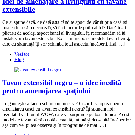
Idei de amenajare a livingului cu tavane
extensibile
Ce-ai spune dacă, de dată asta când te apuci de văruit prin casă (și
poate chiar să redecorezi), să faci lucrurile puțin altfel? Dacă te-ai
plictisit de același aspect banal al livingului, îți recomandăm să îți
instalezi un tavan extensibil. Există numeroase modele tavan living,
care cu siguranță îți vor schimba total aspectul încăperii. Hai […]
Vezi tot
Blog
Tavan extensibil negru – o idee inedită
pentru amenajarea spațiului
Te gândești să faci o schimbare în casă? Ce-ar fi să optezi pentru
amenajarea casei cu tavan extensibil negru? Îți spunem noi:
rezultatul va fi unul WOW, care va surprinde pe toată lumea. Acest
model de tavan oferă o notă elegantă, intimă și deosebită încăperilor,
așa cum vei putea observa și în fotografiile de mai […]