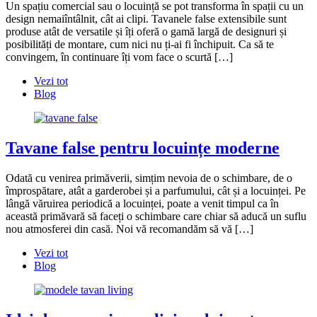
Un spațiu comercial sau o locuință se pot transforma în spații cu un
design nemaiîntâlnit, cât ai clipi. Tavanele false extensibile sunt
produse atât de versatile și îți oferă o gamă largă de designuri și
posibilități de montare, cum nici nu ți-ai fi închipuit. Ca să te
convingem, în continuare îți vom face o scurtă […]
Vezi tot
Blog
Tavane false pentru locuințe moderne
Odată cu venirea primăverii, simțim nevoia de o schimbare, de o
împrospătare, atât a garderobei și a parfumului, cât și a locuinței. Pe
lângă văruirea periodică a locuinței, poate a venit timpul ca în
această primăvară să faceți o schimbare care chiar să aducă un suflu
nou atmosferei din casă. Noi vă recomandăm să vă […]
Vezi tot
Blog