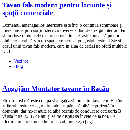
Tavan fals modern pentru locuințe și
spații comerciale
Domeniul amenajărilor interioare este într-o continuă schimbare și
mereu ne ia prin surprindere cu diverse stiluri de design interior, dar
și produse dintre cele mai neconvenționale, astfel încât să putem
obține o locuință sau un spațiu comercial pe gustul nostru. Este și
cazul unui tavan fals modern, care în ziua de astăzi ne oferă multiple
[…]
Vezi tot
Blog
Angajăm Montator tavane în Bacău
Flexifoll își mărește echipa și angajează montator tavane în Bacău.
Viitorul nostru coleg nu trebuie neapărat să aibă experiență în
domeniu, dar ne-ar ajuta să aibă permis de conducere categoria B,
vârsta între 20-35 de ani și să fie dispus să învețe de la noi. Ce
oferim noi – mediu de lucru plăcut, unde ești […]