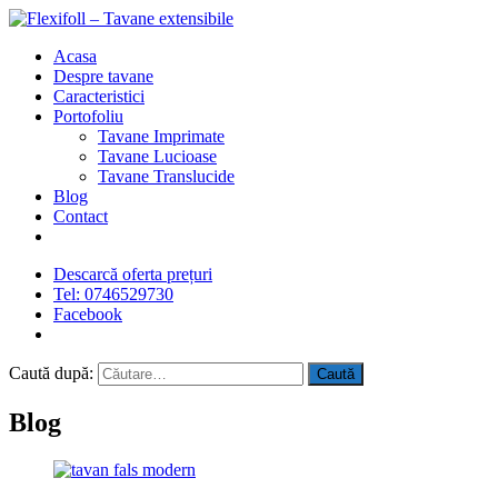
Acasa
Despre tavane
Caracteristici
Portofoliu
Tavane Imprimate
Tavane Lucioase
Tavane Translucide
Blog
Contact
Descarcă oferta prețuri
Tel: 0746529730
Facebook
Caută după:
Blog