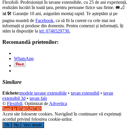
Flexifoll- Profesioniști în tavane extensibile, cu 25 de ani experiență,
realizăm lucrări în toată țara, pentru persoane fizice sau firme.
🚐
📐
📊
🛠
Garanție 10 ani, asigurăm montaj rapid. Te așteptăm și pe
pagina noastră de
Facebook
, ca să fii la curent cu cele mai noi
informații și produse din domeniu. Pentru comenzi și informații, îți
stăm la dispoziție la
tel: 0746529730.
Recomandă prietenilor:
WhatsApp
Similare
Etichete:
modele tavane extensibile
•
tavan extensibil
•
tavan
extensibil 3d
•
tavan fals
©
Flexifoll
. Optimizat de
Advertica
Sună la 0746529730!
Acest site foloseste cookies. Navigând în continuare vă exprimați
acordul privind folosirea cookie-urilor.
Ok
Nu
Vezi detalii