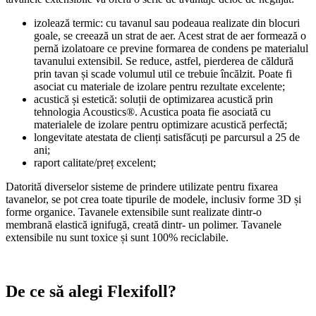
izolează termic: cu tavanul sau podeaua realizate din blocuri
goale, se creează un strat de aer. Acest strat de aer formează o
pernă izolatoare ce previne formarea de condens pe materialul
tavanului extensibil. Se reduce, astfel, pierderea de căldură
prin tavan și scade volumul util ce trebuie încălzit. Poate fi
asociat cu materiale de izolare pentru rezultate excelente;
acustică și estetică: soluții de optimizarea acustică prin
tehnologia Acoustics®. Acustica poata fie asociată cu
materialele de izolare pentru optimizare acustică perfectă;
longevitate atestata de clienți satisfăcuți pe parcursul a 25 de
ani;
raport calitate/preț excelent;
Datorită diverselor sisteme de prindere utilizate pentru fixarea
tavanelor, se pot crea toate tipurile de modele, inclusiv forme 3D și
forme organice. Tavanele extensibile sunt realizate dintr-o
membrană elastică ignifugă, creată dintr- un polimer. Tavanele
extensibile nu sunt toxice și sunt 100% reciclabile.
De ce să alegi Flexifoll?