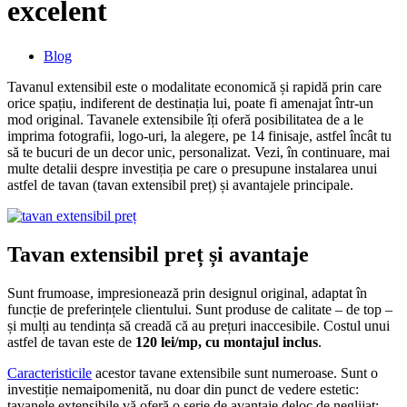
excelent
Blog
Tavanul extensibil este o modalitate economică și rapidă prin care
orice spațiu, indiferent de destinația lui, poate fi amenajat într-un
mod original. Tavanele extensibile îți oferă posibilitatea de a le
imprima fotografii, logo-uri, la alegere, pe 14 finisaje, astfel încât tu
să te bucuri de un decor unic, personalizat. Vezi, în continuare, mai
multe detalii despre investiția pe care o presupune instalarea unui
astfel de tavan (tavan extensibil preț) și avantajele principale.
Tavan extensibil preț și avantaje
Sunt frumoase, impresionează prin designul original, adaptat în
funcție de preferințele clientului. Sunt produse de calitate – de top –
și mulți au tendința să creadă că au prețuri inaccesibile. Costul unui
astfel de tavan este de
120 lei/mp, cu montajul inclus
.
Caracteristicile
acestor tavane extensibile sunt numeroase. Sunt o
investiție nemaipomenită, nu doar din punct de vedere estetic:
tavanele extensibile vă oferă o serie de avantaje deloc de neglijat: