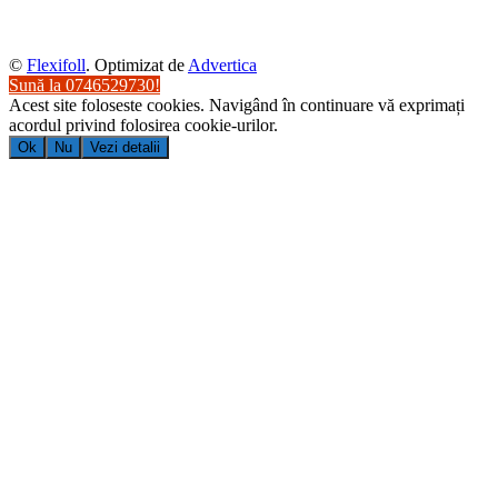
©
Flexifoll
. Optimizat de
Advertica
Sună la 0746529730!
Acest site foloseste cookies. Navigând în continuare vă exprimați
acordul privind folosirea cookie-urilor.
Ok
Nu
Vezi detalii