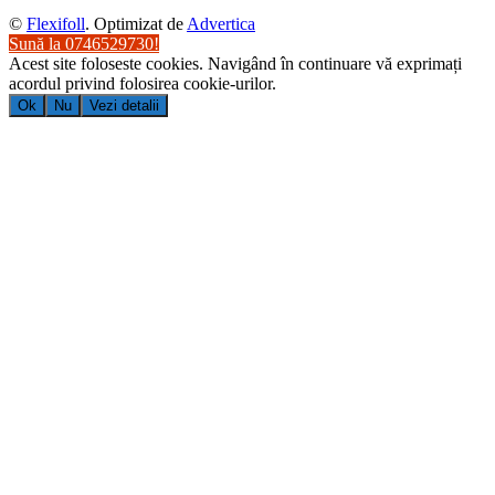
©
Flexifoll
. Optimizat de
Advertica
Sună la 0746529730!
Acest site foloseste cookies. Navigând în continuare vă exprimați
acordul privind folosirea cookie-urilor.
Ok
Nu
Vezi detalii