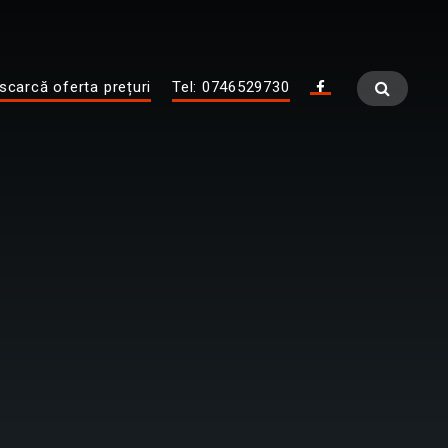
scarcă oferta prețuri
Tel: 0746529730
Fa
ce
bo
ok