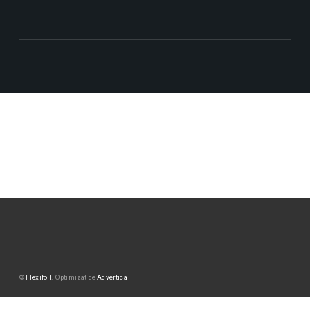
©
Flexifoll
. Optimizat de
Advertica