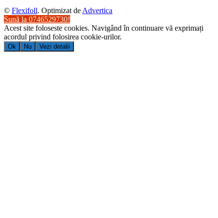
©
Flexifoll
. Optimizat de
Advertica
Sună la 0746529730!
Acest site foloseste cookies. Navigând în continuare vă exprimați
acordul privind folosirea cookie-urilor.
Ok
Nu
Vezi detalii