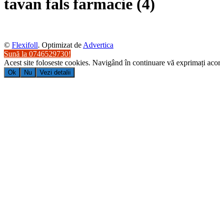
tavan fals farmacie (4)
©
Flexifoll
. Optimizat de
Advertica
Sună la 0746529730!
Acest site foloseste cookies. Navigând în continuare vă exprimați acord
Ok
Nu
Vezi detalii