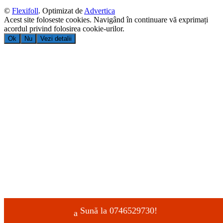
©
Flexifoll
. Optimizat de
Advertica
Acest site foloseste cookies. Navigând în continuare vă exprimați
acordul privind folosirea cookie-urilor.
Ok
Nu
Vezi detalii
Sună la 0746529730!