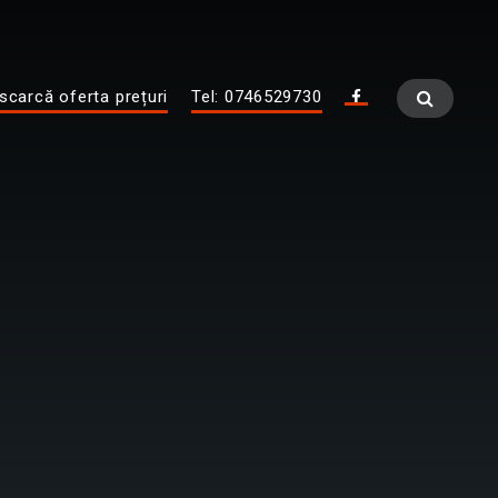
scarcă oferta prețuri
Tel: 0746529730
Fa
ce
bo
ok