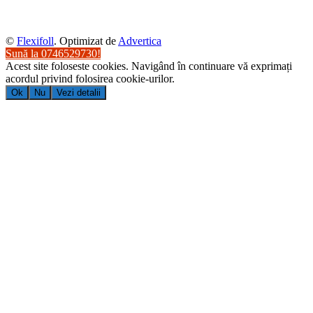
©
Flexifoll
. Optimizat de
Advertica
Sună la 0746529730!
Acest site foloseste cookies. Navigând în continuare vă exprimați
acordul privind folosirea cookie-urilor.
Ok
Nu
Vezi detalii