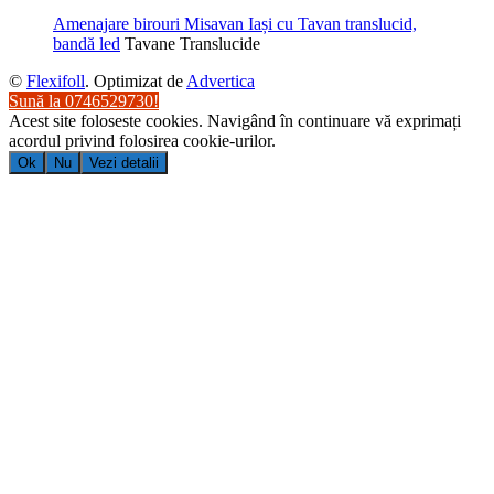
Amenajare birouri Misavan Iași cu Tavan translucid,
bandă led
Tavane Translucide
©
Flexifoll
. Optimizat de
Advertica
Sună la 0746529730!
Acest site foloseste cookies. Navigând în continuare vă exprimați
acordul privind folosirea cookie-urilor.
Ok
Nu
Vezi detalii