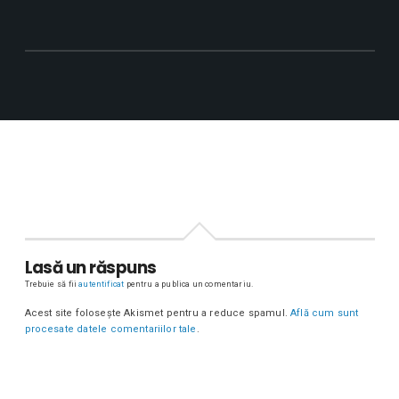
Lasă un răspuns
Trebuie să fii
autentificat
pentru a publica un comentariu.
Acest site folosește Akismet pentru a reduce spamul.
Află cum sunt
procesate datele comentariilor tale
.