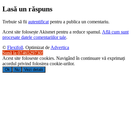
Lasă un răspuns
Trebuie să fii
autentificat
pentru a publica un comentariu.
Acest site folosește Akismet pentru a reduce spamul.
Află cum sunt
procesate datele comentariilor tale
.
©
Flexifoll
. Optimizat de
Advertica
Sună la 0746529730!
Acest site foloseste cookies. Navigând în continuare vă exprimați
acordul privind folosirea cookie-urilor.
Ok
Nu
Vezi detalii