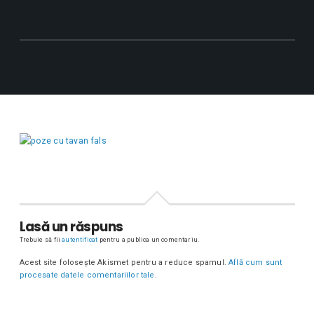
Lasă un răspuns
Trebuie să fii
autentificat
pentru a publica un comentariu.
Acest site folosește Akismet pentru a reduce spamul.
Află cum sunt
procesate datele comentariilor tale
.