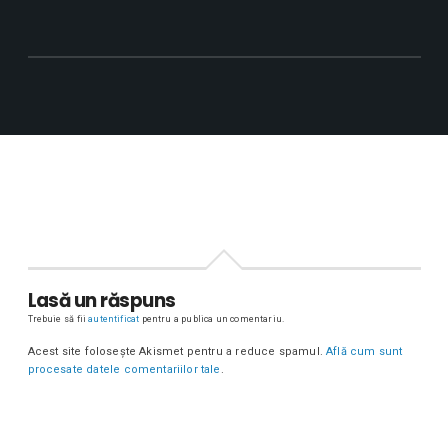
Lasă un răspuns
Trebuie să fii
autentificat
pentru a publica un comentariu.
Acest site folosește Akismet pentru a reduce spamul.
Află cum sunt
procesate datele comentariilor tale
.