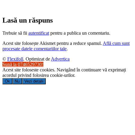
Lasă un răspuns
Trebuie să fii
autentificat
pentru a publica un comentariu.
Acest site folosește Akismet pentru a reduce spamul.
Află cum sunt
procesate datele comentariilor tale
.
©
Flexifoll
. Optimizat de
Advertica
Sună la 0746529730!
Acest site foloseste cookies. Navigând în continuare vă exprimați
acordul privind folosirea cookie-urilor.
Ok
Nu
Vezi detalii