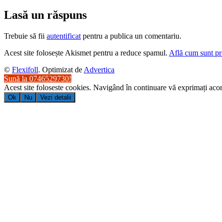
Lasă un răspuns
Trebuie să fii
autentificat
pentru a publica un comentariu.
Acest site folosește Akismet pentru a reduce spamul.
Află cum sunt pro
©
Flexifoll
. Optimizat de
Advertica
Sună la 0746529730!
Acest site foloseste cookies. Navigând în continuare vă exprimați acord
Ok
Nu
Vezi detalii