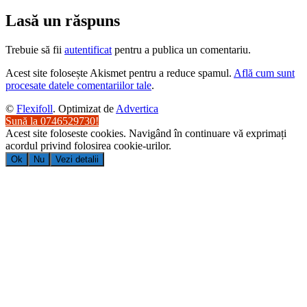
Lasă un răspuns
Trebuie să fii
autentificat
pentru a publica un comentariu.
Acest site folosește Akismet pentru a reduce spamul.
Află cum sunt
procesate datele comentariilor tale
.
©
Flexifoll
. Optimizat de
Advertica
Sună la 0746529730!
Acest site foloseste cookies. Navigând în continuare vă exprimați
acordul privind folosirea cookie-urilor.
Ok
Nu
Vezi detalii