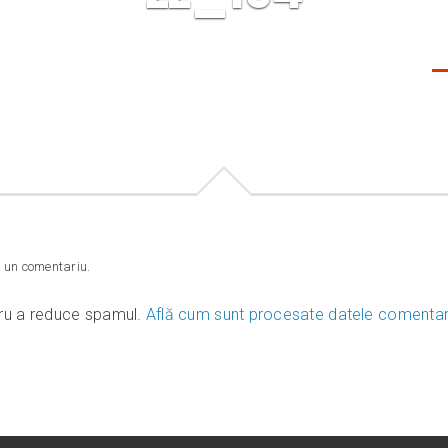
De
Acasa
Despre tavane
Caracteristici
Portofoliu
Bl
 un comentariu.
tru a reduce spamul.
Află cum sunt procesate datele comentarii