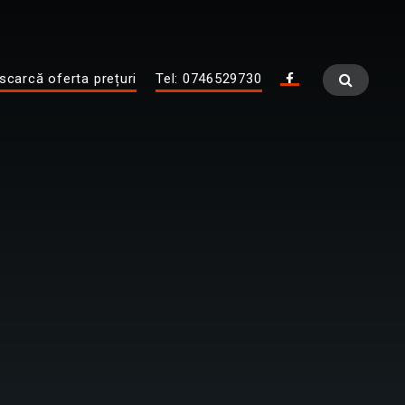
scarcă oferta prețuri
Tel: 0746529730
Fa
ce
bo
ok