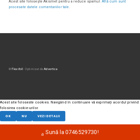
Acest site folosește Akismet pentru a reduce spamul.
Află cum sunt
procesate datele comentariilor tale
.
©
Flexifoll
. Optimizat de
Advertica
Acest site foloseste cookies. Navigând în continuare vă exprimați acordul privind
folosirea cookie-urilor.
OK
NU
VEZI DETALII
Sună la 0746529730!