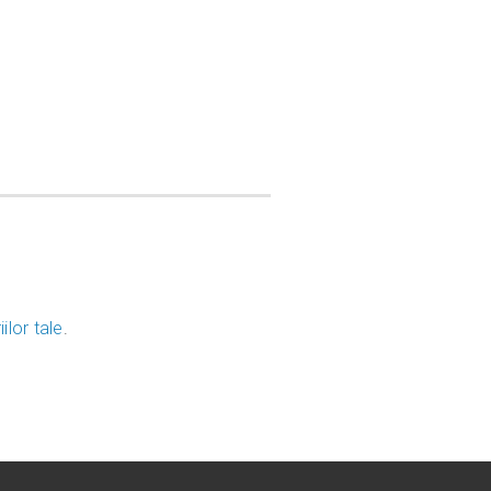
lor tale
.