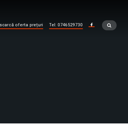
scarcă oferta prețuri
Tel: 0746529730
Fa
ce
bo
ok