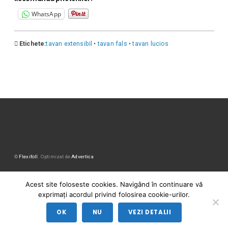
WhatsApp
Etichete:
tavan extensibil
•
tavan fals
•
tavan lucios
©
Flexifoll
. Optimizat de
Advertica
Acest site foloseste cookies. Navigând în continuare vă
exprimați acordul privind folosirea cookie-urilor.
OK
NU
VEZI DETALII
Sună la 0746529730!