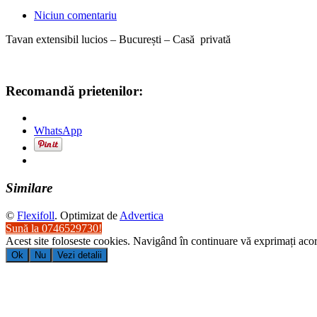
Niciun comentariu
Tavan extensibil lucios – București – Casă privată
Recomandă prietenilor:
WhatsApp
Similare
©
Flexifoll
. Optimizat de
Advertica
Sună la 0746529730!
Acest site foloseste cookies. Navigând în continuare vă exprimați acord
Ok
Nu
Vezi detalii