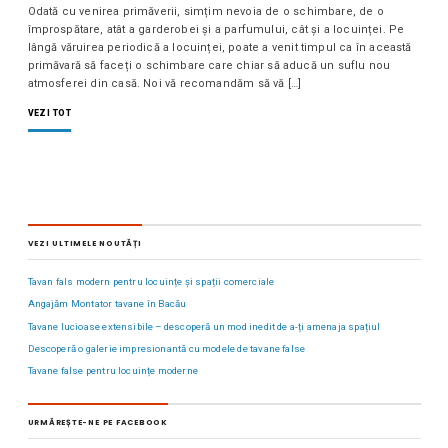
Odată cu venirea primăverii, simțim nevoia de o schimbare, de o
împrospătare, atât a garderobei și a parfumului, cât și a locuinței. Pe
lângă văruirea periodică a locuinței, poate a venit timpul ca în această
primăvară să faceți o schimbare care chiar să aducă un suflu nou
atmosferei din casă. Noi vă recomandăm să vă […]
VEZI TOT
VEZI ULTIMELE NOUTĂȚI
Tavan fals modern pentru locuințe și spații comerciale
Angajăm Montator tavane în Bacău
Tavane lucioase extensibile – descoperă un mod inedit de a-ți amenaja spațiul
Descoperă o galerie impresionantă cu modele de tavane false
Tavane false pentru locuințe moderne
URMĂREȘTE-NE PE FACEBOOK